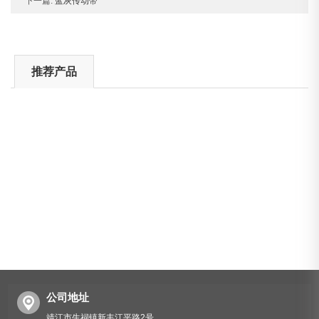
下一篇:
蓝灰传动带
推荐产品
公司地址
靖江市生祠镇新丰江平路2号